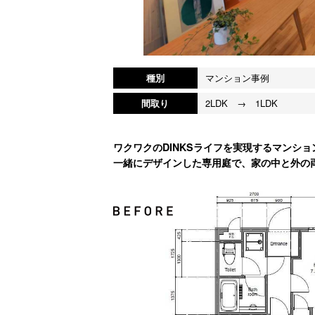
種別
マンション事例
間取り
2LDK → 1LDK
ワクワクのDINKSライフを実現するマンション
一緒にデザインした専用庭で、家の中と外の