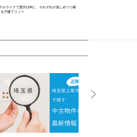
テルライクで贅沢LDKに、それぞれが楽しめつつ家
開放感たっぷりの間取り術 2LD
きる戸建てリノベ