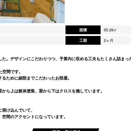
面積
55.29㎡
工期
2ヶ月
した。デザインにこだわりつつ、予算内に収める工夫もたくさん詰まっ
た空間です。
するために細部までこだわったお部屋。
梁から上は躯体塗装、梁から下はクロスを施しています。
。
に溶け込んでいて、
、空間のアクセントになっています。