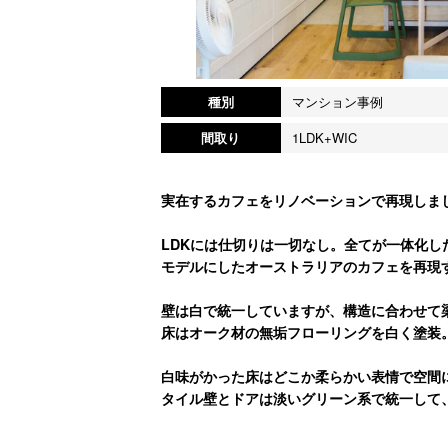
種別
マンション事例
間取り
1LDK+WIC
実在するカフェをリノベーションで再現しま
LDKには仕切りは一切なし。全てが一体化し
モデルにしたオーストラリアのカフェを再現
壁は白で統一していますが、構造に合わせて
床はオーク材の無垢フローリングを白く塗装
白味がかった床はどこか柔らかい表情で空間
タイル壁とドアは淡いグリーン系で統一して