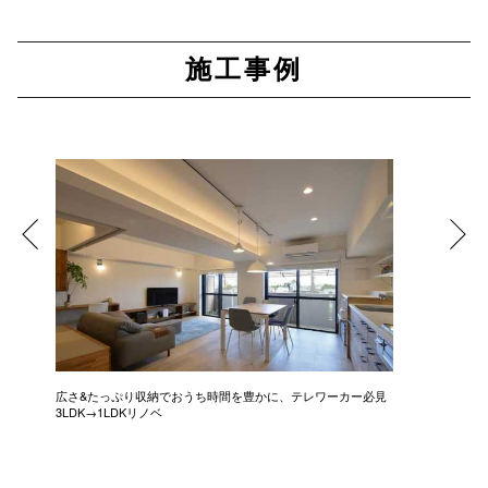
施工事例
広さ&たっぷり収納でおうち時間を豊かに、テレワーカー必見
モデルは
3LDK→1LDKリノベ
にこだわっ