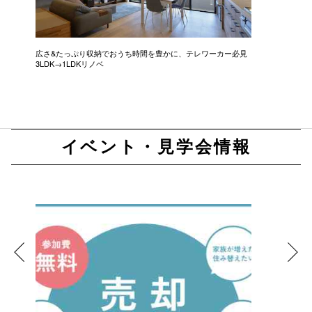
広さ&たっぷり収納でおうち時間を豊かに、テレワーカー必見
モデルは
3LDK→1LDKリノベ
にこだわっ
イベント・見学会情報