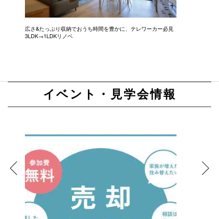
広さ&たっぷり収納でおうち時間を豊かに、テレワーカー必見
モデルは
3LDK→1LDKリノベ
にこだわっ
イベント・見学会情報