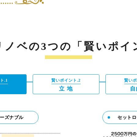
リノベの3つの「賢いポイ
ト.1
賢いポイント.2
賢いポ
格
立 地
自
ーズナブル
セットロ