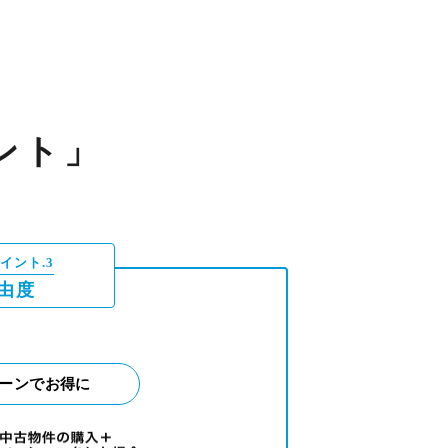
ント」
イント.3
由度
ーンでお得に