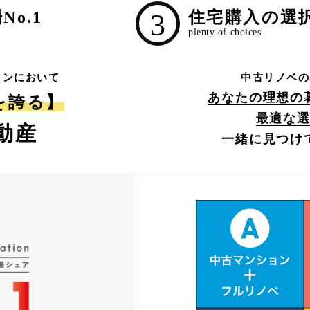
o.1
3
住宅購入の選
ョンにおいて
中古リノベの
あなたの理想の
1を誇る】
最適な
動産
一緒に見つけ