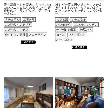
青を基調とした室内。キッチンの
誰もが一度は思い描いたことがあ
白いハニカム貼りのタイルや、造
るかもしれない、カフェのような
作棚のパネリングなど、ディティ
部屋。大きなキッチンにカウンタ
ールに...
ー。天...
ナチュラル
土間あり
カフェ風
ナチュラル
こだわりインテリア
ハンモック
こだわりキッチン
こだわりキッチン
作り付けの家具
無垢の木
作り付けの家具
スローライフ
タイル
ひとり暮らし
ふたり暮らし