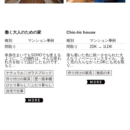
働く大人のための家
Chic-tic house
種別
マンション事例
種別
マンション事例
間取り
間取り
2DK → 1LDK
単身住まいでもSOHOでも使える
落ち着いた色に統一させられた大
ように。この物件は、そんな使わ
人なリノベーションスタイル。 全
れ方を狙って設計したものです。
く光の入らなかったDKにも光を取
もと...
り...
ナチュラル
ガラスブロック
作り付けの家具
無垢の木
作り付けの家具
壁一面本棚
ひとり暮らし
ふたり暮らし
自宅で仕事