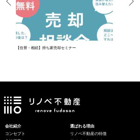
【住替・相続】持ち家売却セミナー
LINE
会社紹介
選ばれる理由
コンセプト
リノベ不動産の特徴