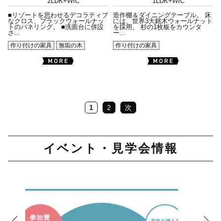
2LDK+WIC
1LDK+WIC
■リゾートを思わせるデコラティブ
造作棚＆ダイニングテーブル。 床
なクロス、ブラックウォールナッ
には、世界3大銘木ウォールナット
トのパネリング。 ■洗面台に併設
を採用。 杉の1枚板をカウンタ
さ...
ー...
作り付けの家具
無垢の木
作り付けの家具
1
2
次
イベント・見学会情報