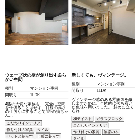
ウェーブ状の壁が創り出す柔ら
新しくても、ヴィンテージ。
かい空間
種別
マンション事例
種別
マンション事例
間取り
1LDK
間取り
1LDK
ヴィンテージ感のある雰囲気を醸
し出すために、全体的に落ち着い
4匹の大切な家族も… 完全に空間
た色味を用いました。 斜めに立て
を仕切ることはせず、目線の高さ
られ...
の仕切りにすることで4匹の猫ちゃ
ん...
和テイスト
ガラスブロック
こだわりインテリア
こだわりインテリア
作り付けの家具
タイル
作り付けの家具
無垢の木
ペットと暮らす
下町に暮らす
タイル