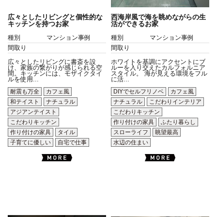
広々としたリビングと個性的な
西海岸風で海を眺めながらの生
キッチンを持つお家
活ができるお家
種別
マンション事例
種別
マンション事例
間取り
間取り
広々としたリビングに書斎を設
ホワイトを基調にアクセントにブ
け、家族の繋がりが感じられる空
ルーを入り交えたカルフォルニア
間。キッチンには、モザイクタイ
スタイル。 海が見える環境をフル
ルを使用...
に活...
耐震も万全
カフェ風
DIYでセルフリノベ
カフェ風
和テイスト
ナチュラル
ナチュラル
こだわりインテリア
アジアンテイスト
こだわりキッチン
こだわりキッチン
作り付けの家具
ふたり暮らし
作り付けの家具
タイル
スローライフ
眺望最高
子育てに優しい
自宅で仕事
水辺の住まい