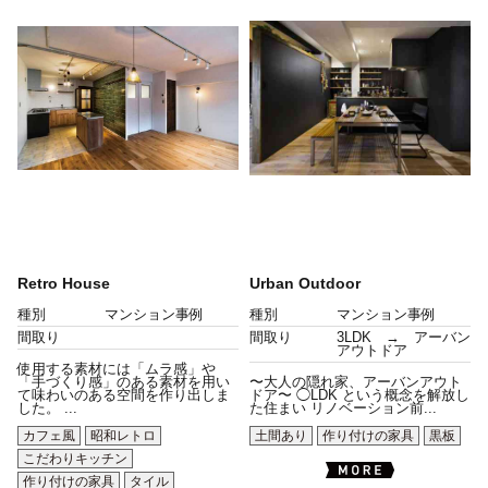
Retro House
Urban Outdoor
種別
マンション事例
種別
マンション事例
間取り
間取り
3LDK → アーバン
アウトドア
使用する素材には「ムラ感」や
「手づくり感」のある素材を用い
〜大人の隠れ家、アーバンアウト
て味わいのある空間を作り出しま
ドア〜 ◯LDK という概念を解放し
した。 ...
た住まい リノベーション前...
カフェ風
昭和レトロ
土間あり
作り付けの家具
黒板
こだわりキッチン
作り付けの家具
タイル