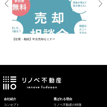
【住替・相続】中古売却セミナー
LINE
会社紹介
選ばれる理由
コンセプト
リノベ不動産の特徴