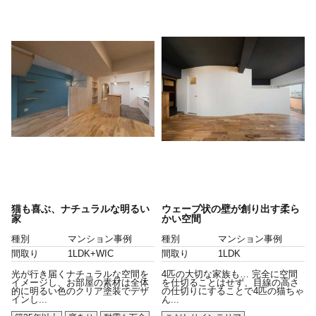
猫も喜ぶ、ナチュラルな明るい
ウェーブ状の壁が創り出す柔ら
家
かい空間
種別
マンション事例
種別
マンション事例
間取り
1LDK+WIC
間取り
1LDK
光が行き届くナチュラルな空間を
4匹の大切な家族も… 完全に空間
イメージし、お部屋の素材は全体
を仕切ることはせず、目線の高さ
的に明るい色のクリア塗装でデザ
の仕切りにすることで4匹の猫ちゃ
インし...
ん...