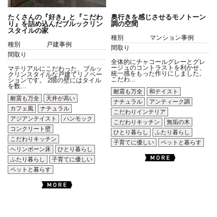
たくさんの『好き』と『こだわ
奥行きを感じさせるモノトーン
り』を詰め込んだブルックリン
調の空間
スタイルの家
種別
マンション事例
種別
戸建事例
間取り
間取り
全体的にチャコールグレーとグレ
ージュのコントラストを利かせ、
マテリアルにこだわった、ブルッ
統一感をもった作りにしました。
クリンスタイルな戸建てリノベー
こだわ...
ションです。 2階の壁にはタイル
を数...
耐震も万全
和テイスト
耐震も万全
天井が高い
ナチュラル
アンティーク調
カフェ風
ナチュラル
こだわりインテリア
アジアンテイスト
ハンモック
こだわりキッチン
無垢の木
コンクリート壁
ひとり暮らし
ふたり暮らし
こだわりキッチン
子育てに優しい
ペットと暮らす
ヘリンボーン床
ひとり暮らし
ふたり暮らし
子育てに優しい
ペットと暮らす