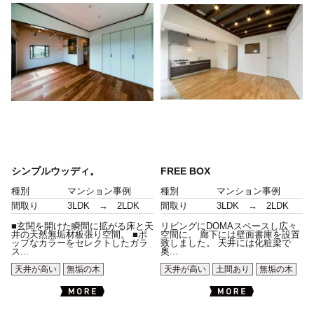
シンプルウッディ。
FREE BOX
種別
マンション事例
種別
マンション事例
間取り
3LDK → 2LDK
間取り
3LDK → 2LDK
■玄関を開けた瞬間に拡がる床と天
リビングにDOMAスペースし広々
井の天然無垢材板張り空間。 ■ポ
空間に。 廊下には壁面書庫を設置
ップなカラーをセレクトしたガラ
致しました。 天井には化粧梁で
ス...
奥...
天井が高い
無垢の木
天井が高い
土間あり
無垢の木