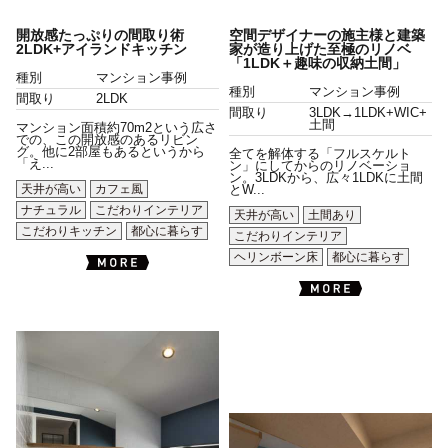
開放感たっぷりの間取り術
空間デザイナーの施主様と建築
2LDK+アイランドキッチン
家が造り上げた至極のリノベ
「1LDK＋趣味の収納土間」
種別
マンション事例
種別
マンション事例
間取り
2LDK
間取り
3LDK→1LDK+WIC+
土間
マンション面積約70m2という広さ
での、この開放感のあるリビン
グ。他に2部屋もあるというから
全てを解体する「フルスケルト
「え...
ン」にしてからのリノベーショ
ン。3LDKから、広々1LDKに土間
天井が高い
カフェ風
とW...
ナチュラル
こだわりインテリア
天井が高い
土間あり
こだわりキッチン
都心に暮らす
こだわりインテリア
ヘリンボーン床
都心に暮らす