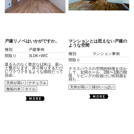
戸建リノベはいかがですか。
マンションとは思えない戸建の
ような空間
種別
戸建事例
種別
マンション事例
間取り
3LDK+WIC
間取り
遮るものなく贅沢なLDKは、庭へ
と繋がります。昇り降りするたび
テラスハウスの空間的特徴を活か
にワクワクするような階段だって
して、玄関ホール、2階〜1階の階
自由...
段、リビングの吹抜けに特別感を
持た...
天井が高い
ナチュラル
天井が高い
緑がいっぱい
無垢の木
タイル