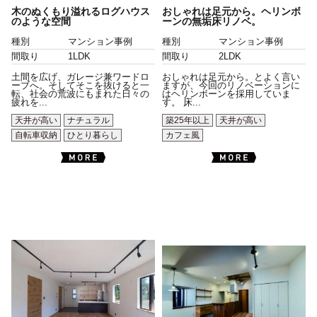
木のぬくもり溢れるログハウス
おしゃれは足元から。ヘリンボ
のような空間
ーンの無垢床リノベ。
種別
マンション事例
種別
マンション事例
間取り
1LDK
間取り
2LDK
土間を広げ、ガレージ兼ワードロ
おしゃれは足元から。とよく言い
ーブへ。そしてそこを抜けると一
ますが、今回のリノベーションに
転、社会の荒波にもまれた日々の
はヘリンボーンを採用していま
疲れを...
す。 床...
天井が高い
ナチュラル
築25年以上
天井が高い
自転車収納
ひとり暮らし
カフェ風