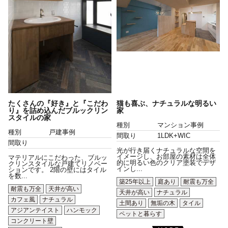
たくさんの『好き』と『こだわ
猫も喜ぶ、ナチュラルな明るい
り』を詰め込んだブルックリン
家
スタイルの家
種別
マンション事例
種別
戸建事例
間取り
1LDK+WIC
間取り
光が行き届くナチュラルな空間を
イメージし、お部屋の素材は全体
マテリアルにこだわった、ブルッ
的に明るい色のクリア塗装でデザ
クリンスタイルな戸建てリノベー
インし...
ションです。 2階の壁にはタイル
を数...
築25年以上
庭あり
耐震も万全
耐震も万全
天井が高い
天井が高い
ナチュラル
カフェ風
ナチュラル
土間あり
無垢の木
タイル
アジアンテイスト
ハンモック
ペットと暮らす
コンクリート壁