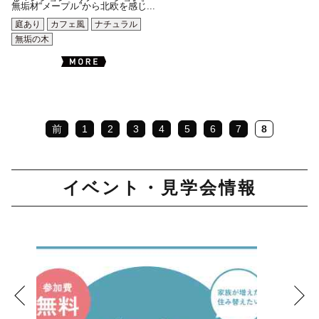
無垢材“メープル”から北欧を感じ...
庭あり
カフェ風
ナチュラル
無垢の木
前
1
2
3
4
5
6
7
8
イベント・見学会情報