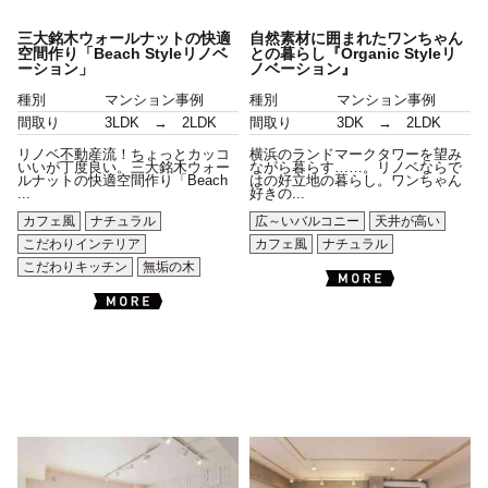
三大銘木ウォールナットの快適
自然素材に囲まれたワンちゃん
空間作り「Beach Styleリノベ
との暮らし『Organic Styleリ
ーション」
ノベーション』
種別
マンション事例
種別
マンション事例
間取り
3LDK → 2LDK
間取り
3DK → 2LDK
リノベ不動産流！ちょっとカッコ
横浜のランドマークタワーを望み
いいが丁度良い。三大銘木ウォー
ながら暮らす……。リノベならで
ルナットの快適空間作り「Beach
はの好立地の暮らし。ワンちゃん
...
好きの...
カフェ風
ナチュラル
広～いバルコニー
天井が高い
こだわりインテリア
カフェ風
ナチュラル
こだわりキッチン
無垢の木