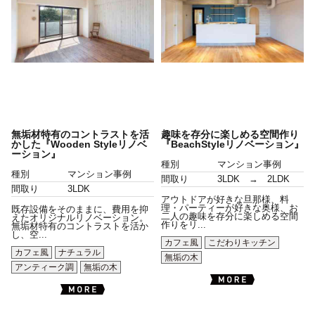
無垢材特有のコントラストを活
趣味を存分に楽しめる空間作り
かした『Wooden Styleリノベ
『BeachStyleリノベーション』
ーション』
種別
マンション事例
種別
マンション事例
間取り
3LDK → 2LDK
間取り
3LDK
アウトドアが好きな旦那様、料
理・パーティーが好きな奥様、お
既存設備をそのままに、費用を抑
二人の趣味を存分に楽しめる空間
えたオリジナルリノベーション。
作りをリ...
無垢材特有のコントラストを活か
し、空...
カフェ風
こだわりキッチン
カフェ風
ナチュラル
無垢の木
アンティーク調
無垢の木