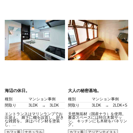
海辺の休日。
大人の秘密基地。
種別
マンション事例
種別
マンション事例
間取り
3LDK → 3LDK
間取り
3LDK → 2LDK+S
エントランスはマリンランプでお
天然無垢材（国産ナラ）を使用。
出迎え。 廊下に棚を設置し、好き
書斎スペースには特注木製サッ
な雑貨を。 床はパイン材を塗装
シ。 キッチンにも木材をパネリン
し、...
グ。
カフェ風
ナチュラル
カフェ風
アジアンテイスト