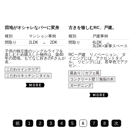
団地がオシャレなバーに変身
古きを愉しむRC、戸建。
種別
マンション事例
種別
戸建事例
間取り
2LDK → 2DK
間取り
4LDK →
3LDK+家事スペース
子供の独立後のシングルライフを
楽しむため購入した物件は、築40
RC一戸建 リノベーション。 ダ
年の団地。もてなし好きのFさんが
イニングには、アクセントタイ
友...
ル。 リビングには、若草色でアク
セン...
こだわりインテリア
庭あり
カフェ風
こだわりキッチン
タイル
コンクリート壁
無垢の木
ガーデニング
前
1
2
3
4
5
6
7
8
次