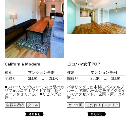
California Modern
ヨコハマ女子POP
種別
マンション事例
種別
マンション事例
間取り
3LDK → 2LDK
間取り
2LDK → 1LDK
■フローリングのバーチ材と壁のカ
パネリングした木材にパステルブ
リフォルニアホワイトで白浜をイ
ルー。 玄関ホールにモザイクタイ
メージさせている。 ■リビングと
ルでアクセント。 玄関（床）は木
居...
材...
自転車収納
タイル
カフェ風
こだわりインテリア