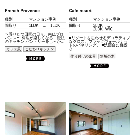
French Provence
Cafe resort
種別
マンション事例
種別
マンション事例
間取り
1LDK → 1LDK
間取り
3LDK →
2LDK+WIC
〜香りたつ田園の日々、南仏プロ
バンス〜 料理が楽しくなる、魔法
■リゾートを思わせるデコラティブ
のキッチン パントリーをしっか...
なクロス、ブラックウォールナッ
トのパネリング。 ■洗面台に併設
さ...
カフェ風
こだわりキッチン
作り付けの家具
無垢の木