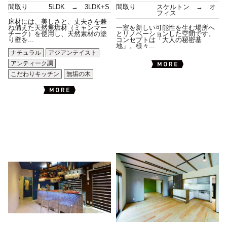
間取り
5LDK → 3LDK+S
間取り
スケルトン → オ
フィス
床材には、美しさと、丈夫さを兼
ね備えた天然無垢材（ミャンマー
一室を新しい可能性を生む場所へ
チーク）を使用し、天然素材の塗
とリノベーションした空間です。
り壁を...
コンセプトは「大人の秘密基
地」。様々...
ナチュラル
アジアンテイスト
アンティーク調
こだわりキッチン
無垢の木