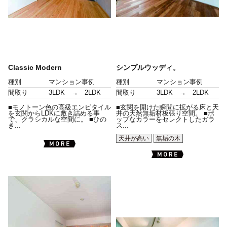
Classic Modern
シンプルウッディ。
種別
マンション事例
種別
マンション事例
間取り
3LDK → 2LDK
間取り
3LDK → 2LDK
■モノトーン色の高級エンビタイル
■玄関を開けた瞬間に拡がる床と天
を玄関からLDKに敷き詰める事
井の天然無垢材板張り空間。 ■ポ
で、クラシカルな空間に。 ■ひの
ップなカラーをセレクトしたガラ
き...
ス...
天井が高い
無垢の木