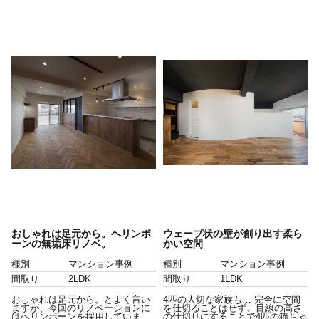
おしゃれは足元から。ヘリンボ
ウェーブ状の壁が創り出す柔ら
ーンの無垢床リノベ。
かい空間
種別
マンション事例
種別
マンション事例
間取り
2LDK
間取り
1LDK
おしゃれは足元から。とよく言い
4匹の大切な家族も… 完全に空間
ますが、今回のリノベーションに
を仕切ることはせず、目線の高さ
はヘリンボーンを採用していま
の仕切りにすることで4匹の猫ちゃ