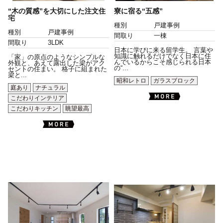
“木の質感”を大切にした注文住
寮に宿る“五感”
宅
種別
戸建事例
種別
戸建事例
間取り
一棟
間取り
3LDK
日本に学びに来る留学生。 言葉や
知識に触れるだけでなく日本に住
「家」の原点のようなシンプルな
んでいるからこそ感じられる日本
外観と、あえて露出した梁がアク
の“...
セントの住まい。 格子に組まれた
梁と...
昭和レトロ
ガラスブロック
庭あり
ナチュラル
こだわりインテリア
こだわりキッチン
眺望最高