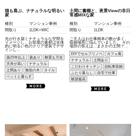
猫も喜ぶ、ナチュラルな明るい
土間に書棚と、夜景Viewの非日
家
常感MIXな家
種別
マンション事例
種別
マンション事例
間取り
1LDK+WIC
間取り
1LDK
光が行き届くナチュラルな空間を
ご主人はお仕事柄本の数が多く、
イメージし、お部屋の素材は全体
収納場所に悩んでいました。 その
的に明るい色のクリア塗装でデザ
場所の答えは...まさかの土間？...
インし...
DIYでセルフリノベ
カフェ風
築25年以上
庭あり
耐震も万全
ナチュラル
土間あり
天井が高い
ナチュラル
こだわりキッチン
自転車収納
土間あり
無垢の木
タイル
ふたり暮らし
自宅で仕事
ペットと暮らす
眺望最高