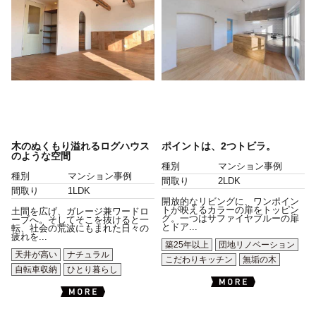
木のぬくもり溢れるログハウス
ポイントは、2つトビラ。
のような空間
種別
マンション事例
種別
マンション事例
間取り
2LDK
間取り
1LDK
開放的なリビングに、ワンポイン
トが映えるカラーの扉をトッピン
土間を広げ、ガレージ兼ワードロ
グ。一つはサファイヤブルーの扉
ーブへ。そしてそこを抜けると一
とドア...
転、社会の荒波にもまれた日々の
疲れを...
築25年以上
団地リノベーション
天井が高い
ナチュラル
こだわりキッチン
無垢の木
自転車収納
ひとり暮らし