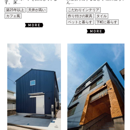
す。 床...
ん...
築25年以上
天井が高い
こだわりインテリア
カフェ風
作り付けの家具
タイル
ペットと暮らす
下町に暮らす