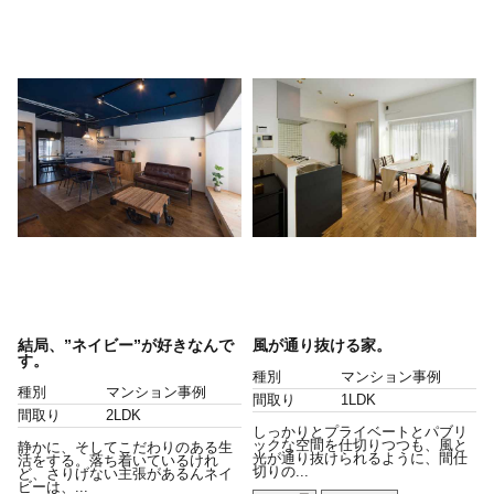
結局、”ネイビー”が好きなんで
風が通り抜ける家。
す。
種別
マンション事例
種別
マンション事例
間取り
1LDK
間取り
2LDK
しっかりとプライベートとパブリ
ックな空間を仕切りつつも、風と
静かに、そしてこだわりのある生
光が通り抜けられるように、間仕
活をする。落ち着いているけれ
切りの...
ど、さりげない主張があるんネイ
ビーは、...