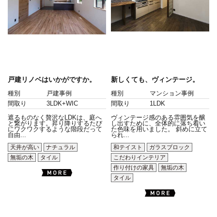
戸建リノベはいかがですか。
新しくても、ヴィンテージ。
種別
戸建事例
種別
マンション事例
間取り
3LDK+WIC
間取り
1LDK
遮るものなく贅沢なLDKは、庭へ
ヴィンテージ感のある雰囲気を醸
と繋がります。昇り降りするたび
し出すために、全体的に落ち着い
にワクワクするような階段だって
た色味を用いました。 斜めに立て
自由...
られ...
天井が高い
ナチュラル
和テイスト
ガラスブロック
無垢の木
タイル
こだわりインテリア
作り付けの家具
無垢の木
タイル